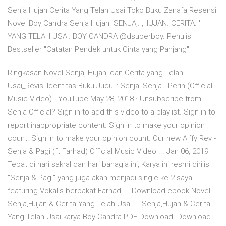
Senja Hujan Cerita Yang Telah Usai Toko Buku Zanafa Resensi
Novel Boy Candra Senja Hujan SENJA,. ,HUJAN. CERITA. '
YANG TELAH USAI. BOY CANDRA @dsuperboy. Penulis
Bestseller "Catatan Pendek untuk Cinta yang Panjang"
Ringkasan Novel Senja, Hujan, dan Cerita yang Telah
Usai_Revisi Identitas Buku Judul : Senja, Senja - Perih (Official
Music Video) - YouTube May 28, 2018 · Unsubscribe from
Senja Official? Sign in to add this video to a playlist. Sign in to
report inappropriate content. Sign in to make your opinion
count. Sign in to make your opinion count. Our new Alffy Rev -
Senja & Pagi (ft Farhad) Official Music Video ... Jan 06, 2019 ·
Tepat di hari sakral dan hari bahagia ini, Karya ini resmi dirilis
"Senja & Pagi" yang juga akan menjadi single ke-2 saya
featuring Vokalis berbakat Farhad, … Download ebook Novel
Senja,Hujan & Cerita Yang Telah Usai ... Senja,Hujan & Cerita
Yang Telah Usai karya Boy Candra PDF Download. Download