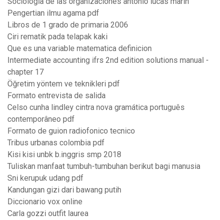
Sociologia de las organizaciones antonio lucas marin
Pengertian ilmu agama pdf
Libros de 1 grado de primaria 2006
Ciri rematik pada telapak kaki
Que es una variable matematica definicion
Intermediate accounting ifrs 2nd edition solutions manual -
chapter 17
Öğretim yöntem ve teknikleri pdf
Formato entrevista de salida
Celso cunha lindley cintra nova gramática português
contemporâneo pdf
Formato de guion radiofonico tecnico
Tribus urbanas colombia pdf
Kisi kisi unbk b.inggris smp 2018
Tuliskan manfaat tumbuh-tumbuhan berikut bagi manusia
Sni kerupuk udang pdf
Kandungan gizi dari bawang putih
Diccionario vox online
Carla gozzi outfit laurea