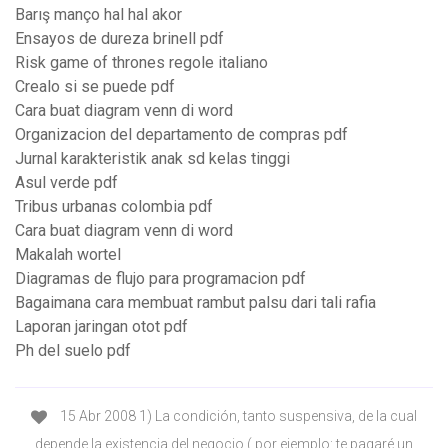
Barış manço hal hal akor
Ensayos de dureza brinell pdf
Risk game of thrones regole italiano
Crealo si se puede pdf
Cara buat diagram venn di word
Organizacion del departamento de compras pdf
Jurnal karakteristik anak sd kelas tinggi
Asul verde pdf
Tribus urbanas colombia pdf
Cara buat diagram venn di word
Makalah wortel
Diagramas de flujo para programacion pdf
Bagaimana cara membuat rambut palsu dari tali rafia
Laporan jaringan otot pdf
Ph del suelo pdf
15 Abr 2008 1) La condición, tanto suspensiva, de la cual
depende la existencia del negocio ( por ejemplo: te pagaré un