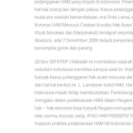
pelanggaran HAM yang terjadi di Indonesia. Pel
hal-hak orang lain dengan paksa. Kasus pelanggar
mulai era setelah kemerdekaan, era Orde Lama, 
Komnas HAM Menurut Catatan Kondisi Hak Asasi 
Studi Advokasi dan Masyarakat) terdapat sejumlah
Abepura. ada 7 Desember 2000 terjadi penyeran
bersenjata golok dan parang.
23 Nov 2019 PDF | Makalah ini membahas sejara
sebelum Indonesia merdeka sampai saat ini. Imp
banyak kasus pelanggaran hak asasi manusia dar
dari hal-hal berikut ini. L. Landasan solid HAM.
Indonesia masih tetap membutuhkan Perlindung
mengaku dalam pelaksanaan HAM dalam Negara D
hak – hak ekonomi bagi banyak Negara merupak
nilai, norma, konsep yang. ATAS HAM PEBSEPSI 
maupun praktek pelaksanaan HAM ldil Indonesia d