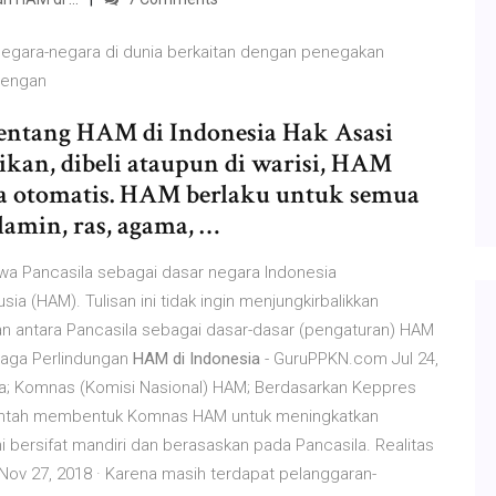
n negara-negara di dunia berkaitan dengan penegakan
 dengan
 Tentang HAM di Indonesia Hak Asasi
ikan, dibeli ataupun di warisi, HAM
ra otomatis. HAM berlaku untuk semua
amin, ras, agama, …
wa Pancasila sebagai dasar negara Indonesia
a (HAM). Tulisan ini tidak ingin menjungkirbalikkan
an antara Pancasila sebagai dasar-dasar (pengaturan) HAM
mbaga Perlindungan
HAM di Indonesia
- GuruPPKN.com Jul 24,
a; Komnas (Komisi Nasional) HAM; Berdasarkan Keppres
rintah membentuk Komnas HAM untuk meningkatkan
i bersifat mandiri dan berasaskan pada Pancasila. Realitas
ov 27, 2018 · Karena masih terdapat pelanggaran-