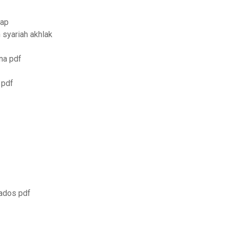
kap
 syariah akhlak
ina pdf
 pdf
pados pdf