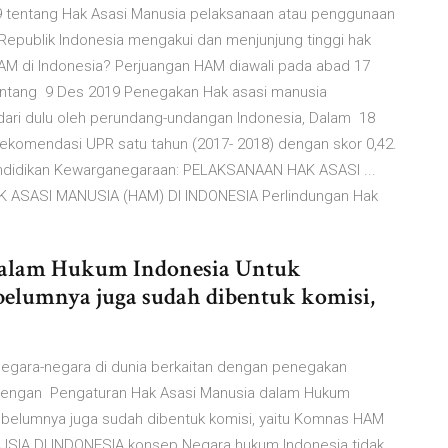
 tentang Hak Asasi Manusia pelaksanaan atau penggunaan
epublik Indonesia mengakui dan menjunjung tinggi hak
M di Indonesia? Perjuangan HAM diawali pada abad 17
ntang 9 Des 2019 Penegakan Hak asasi manusia
 dari dulu oleh perundang-undangan Indonesia, Dalam 18
ekomendasi UPR satu tahun (2017- 2018) dengan skor 0,42.
endidikan Kewarganegaraan: PELAKSANAAN HAK ASASI ...
 ASASI MANUSIA (HAM) DI INDONESIA Perlindungan Hak
dalam Hukum Indonesia Untuk
lumnya juga sudah dibentuk komisi,
n negara-negara di dunia berkaitan dengan penegakan
dengan Pengaturan Hak Asasi Manusia dalam Hukum
belumnya juga sudah dibentuk komisi, yaitu Komnas HAM
A DI INDONESIA konsep Negara hukum Indonesia tidak