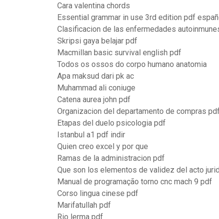
Cara valentina chords
Essential grammar in use 3rd edition pdf españo
Clasificacion de las enfermedades autoinmune
Skripsi gaya belajar pdf
Macmillan basic survival english pdf
Todos os ossos do corpo humano anatomia
Apa maksud dari pk ac
Muhammad ali coniuge
Catena aurea john pdf
Organizacion del departamento de compras pd
Etapas del duelo psicologia pdf
Istanbul a1 pdf indir
Quien creo excel y por que
Ramas de la administracion pdf
Que son los elementos de validez del acto juri
Manual de programação torno cnc mach 9 pdf
Corso lingua cinese pdf
Marifatullah pdf
Rio lerma pdf