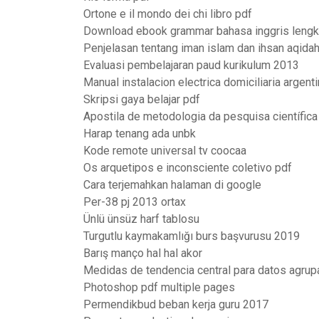
Ortone e il mondo dei chi libro pdf
Download ebook grammar bahasa inggris leng
Penjelasan tentang iman islam dan ihsan aqidah
Evaluasi pembelajaran paud kurikulum 2013
Manual instalacion electrica domiciliaria argent
Skripsi gaya belajar pdf
Apostila de metodologia da pesquisa científica
Harap tenang ada unbk
Kode remote universal tv coocaa
Os arquetipos e inconsciente coletivo pdf
Cara terjemahkan halaman di google
Per-38 pj 2013 ortax
Ünlü ünsüz harf tablosu
Turgutlu kaymakamlığı burs başvurusu 2019
Barış manço hal hal akor
Medidas de tendencia central para datos agru
Photoshop pdf multiple pages
Permendikbud beban kerja guru 2017