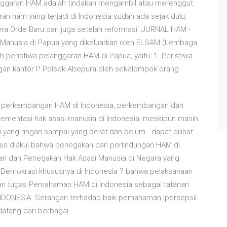
anggaran HAM adalah tindakan mengambil atau merenggut
an ham yang terjadi di Indonesia sudah ada sejak dulu,
era Orde Baru dan juga setelah reformasi. JURNAL HAM -
Manusia di Papua yang dikeluarkan oleh ELSAM (Lembaga
 peristiwa pelanggaran HAM di Papua, yaitu: 1. Peristiwa
gan kantor P Polsek Abepura oleh sekelompok orang
h perkembangan HAM di Indonesia, perkembangan dari
lementasi hak asasi manusia di Indonesia, meskipun masih
i yang ringan sampai yang berat dan belum dapat dilihat
 Harus diakui bahwa penegakan dan perlindungan HAM di.
an dan Penegakan Hak Asasi Manusia di Negara yang
emokrasi khususnya di Indonesia ? bahwa pelaksanaan
an tugas Pemahaman HAM di Indonesia sebagai tatanan
'NDONES'A. Serangan terhadap baik pemahaman lpersepsil
atang dari berbagai.