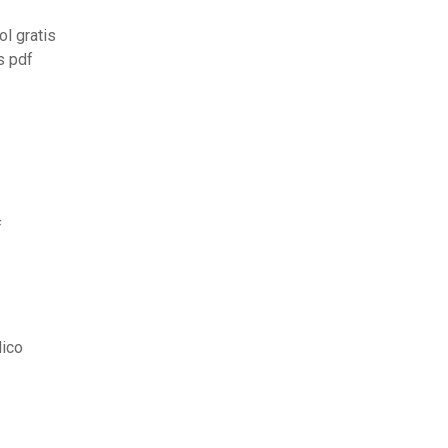
l gratis
s pdf
f
dico