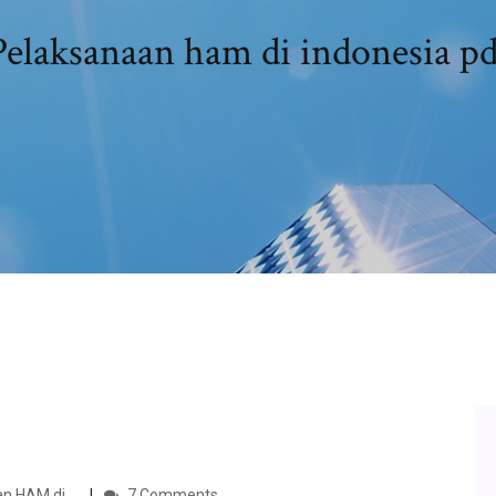
Pelaksanaan ham di indonesia pd
n HAM di …
7 Comments