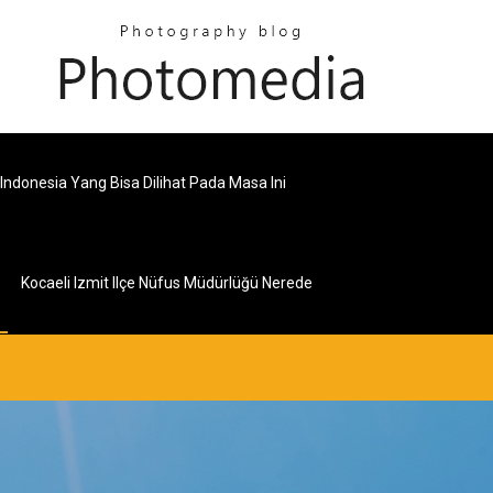
donesia Yang Bisa Dilihat Pada Masa Ini
Kocaeli Izmit Ilçe Nüfus Müdürlüğü Nerede