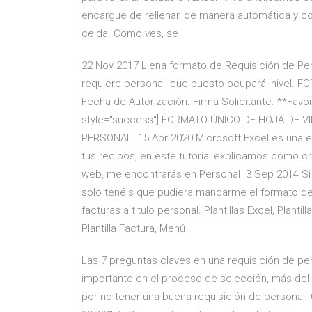
encargue de rellenar, de manera automática y c
celda. Como ves, se
22 Nov 2017 Llena formato de Requisición de Pe
requiere personal, que puesto ocupará, nivel.
Fecha de Autorización. Firma Solicitante. **Fav
style="success"] FORMATO ÚNICO DE HOJA DE VID
PERSONAL. 15 Abr 2020 Microsoft Excel es una ex
tus recibos, en este tutorial explicamos cómo c
web, me encontrarás en Personal 3 Sep 2014 Si qu
sólo tenéis que pudiera mandarme el formato de
facturas a titulo personal. Plantillas Excel, Plant
Plantilla Factura, Menú
Las 7 preguntas claves en una requisición de pers
importante en el proceso de selección, más del
por no tener una buena requisición de personal.