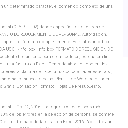
on un determinado carácter, el contenido completo de una
rsonal (CEA-RH-F-02) donde especifica en que área se
 FORMATO DE REQUERIMIENTO DE PERSONAL. Autorización.
or imprimir el formato completamente Formatos [info_box
A USC [ /info_box] [info_box FORMATO DE REQUISICIÓN DE
celente herramienta para crear facturas, porque emitir
rear una factura en Excel. Centrado ahora en contenidos
eréis la plantilla de Excel utilizada para hacer este post,
 antemano muchas gracias. Plantilla de Word para hacer
illas Gratis, Cotizacion Formato, Hojas De Presupuesto,
onal ... Oct 12, 2016 · La requisición es el paso más
 30% de los errores en la selección de personal se comete
 Crear un formato de factura con Excel 2016 - YouTube Jun