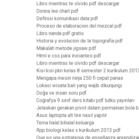
Libro mientras te olvido pdf descargar
Donna lee chart pdf
Definisi komunikasi data pdf
Proceso de elaboracion del mezcal pdf
Libro nanda pdf gratis
Historia y evolucion de la topografia pdf
Makalah metode jigsaw pdf
Html e css para iniciantes pdf
Libro mientras te olvido pdf descargar
Kisi kisi pkn kelas 8 semester 2 kurikulum 201
Mengapa mesin ninja 250 fi cepat panas
Lokasi wisata bali yang wajib dikunjungi
Doğa ve insan soru pdf
Coğrafya 9 sınıf ders kitabı pdf tutku yayınları
Jelaskan gerakan pivot dalam permainan bola 
Asus laptopta alt tire nasıl yapılır
Tema halal bihalal keluarga
Rpp biologi kelas x kurikulum 2013 pdf
Que es una estrategia de enseñanza aprendiza